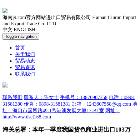
海南j9.com官方网站进出口贸易有限公司
Hainan Cuirun Import
and Export Trade Co. LTD
中文
ENGLISH
Toggle navigation
首页
关于我们
贸易动态
贸易资讯
联系我们
联系我们
联系人：陈女士
手机号：13876907358
电话：0898-
31581380
传真：0898-31581381
邮箱：1243607558@qq.com
地
址：海口市国贸路49-1号港澳发展大厦17-B1室
网址：
http://www.dscj168.com
海关总署：本年一季度我国货色商业进出口103万