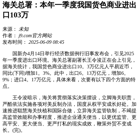
海关总署：本年一季度我国货色商业进出
口103万
来源：
未知
作者：
j9.com官方网站
发布时间：
2025-06-09 08:45
国新办4月14日举行经济数据例行旧事发布会，引见2025
年一季度进出口环境。海关总署副署长王令浚正在会上引见，
据海关统计，我国货色商业进出口10。3万亿元人平易近币，
同比(下同)增加1。3%。此中，出口6。13万亿元，增加6。
9%；进口4。17万亿元，具体来看，次要有以下四个方面的特
点。
王令浚暗示，海关将贯彻落实决策摆设，立脚海关职责，
严酷依法实施各项对美反制办法，国度从权平安成长好处。加
速推进聪慧海关扶植和国际合做，立异海关监管轨制，不竭提
高监管效能和办事程度，推进企业通关便当，以更优监管、更
高平安、更大便当、更严打私的现实成效，鞭策外贸不变成
长。(完)。