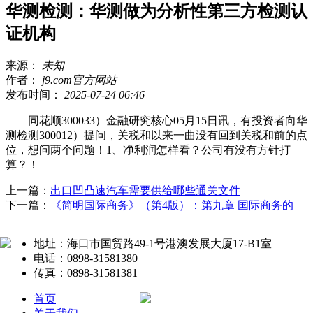
华测检测：华测做为分析性第三方检测认
证机构
来源：
未知
作者：
j9.com官方网站
发布时间：
2025-07-24 06:46
同花顺300033）金融研究核心05月15日讯，有投资者向华
测检测300012）提问，关税和以来一曲没有回到关税和前的点
位，想问两个问题！1、净利润怎样看？公司有没有方针打
算？！
上一篇：
出口凹凸速汽车需要供给哪些通关文件
下一篇：
《简明国际商务》（第4版）：第九章 国际商务的
地址：海口市国贸路49-1号港澳发展大厦17-B1室
电话：0898-31581380
传真：0898-31581381
首页