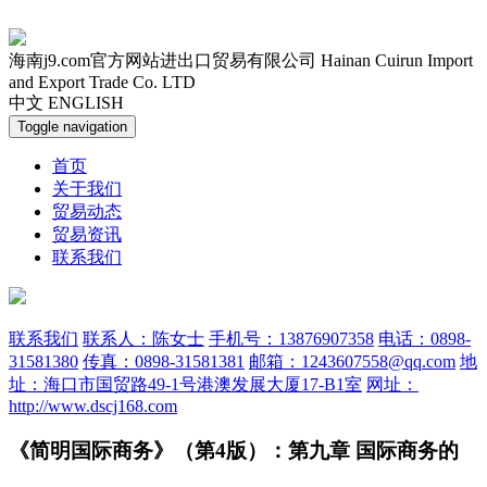
海南j9.com官方网站进出口贸易有限公司
Hainan Cuirun Import
and Export Trade Co. LTD
中文
ENGLISH
Toggle navigation
首页
关于我们
贸易动态
贸易资讯
联系我们
联系我们
联系人：陈女士
手机号：13876907358
电话：0898-
31581380
传真：0898-31581381
邮箱：1243607558@qq.com
地
址：海口市国贸路49-1号港澳发展大厦17-B1室
网址：
http://www.dscj168.com
《简明国际商务》（第4版）：第九章 国际商务的