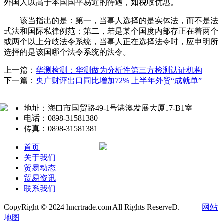
外国人以高于本国国平易近的待遇，如税收优惠。
该当指出的是：第一，当事人选择的是实体法，而不是法
式法和国际私律例范；第二，若是某个国度内部存正在着两个
或两个以上分歧法令系统，当事人正在选择法令时，应申明所
选择的是该国哪个法令系统的法令。
上一篇：
华测检测：华测做为分析性第三方检测认证机构
下一篇：
央广财评出口同比增加72% 上半年外贸“成就单”
地址：海口市国贸路49-1号港澳发展大厦17-B1室
电话：0898-31581380
传真：0898-31581381
首页
关于我们
贸易动态
贸易资讯
联系我们
CopyRight © 2024 hncrtrade.com All Rights ReserveD.
网站
地图