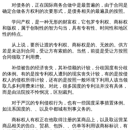
对债务的，正在国际商务合做中是最普遍的，由于合同是
确定合做各方权利的次要形式，是债务相关的最遍及的按照。
学问产权，是一种无形的财富权，它包罗专利权、商标权
和版权，属于创制性的智力勾当，具有专有性、时间性和地区
性的特点。
从上说，要所让渡的专利权、商标权是的、无效的。供方
若是未达到合同，受让方有索赔的。当然，前提是受让方按照
合同领取了利用费。
补偿被告的经济丧失，其补偿额的计较，分歧国度有分歧
的体例。有的是按专利权人遭到的现实丧失计较，有的是按侵
权人的侵权所得计较，还有的是按照一般环境下利用人该当领
取几多利用费来计较。对此，很多国度的专利法并没有具体，
而是由法院按不怜悯况，区别裁判。
对于严沉的专利侵权行为，也有一些国度采事措置体例。
如法系国度的、、以及中都城有刑事义务的。
商标权人有权正在他取得注册的某商品上，以及取运营某
商品相关的告白、贸易、包拆、、仿单等利用该商标标识，有