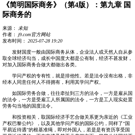
《简明国际商务》（第4版）：第九章 国
际商务的
来源：
未知
作者：
j9.com官方网站
发布时间：
2025-07-28 19:20
发财国度一般由国际商务从体，企业法人或天然人自从参
取全球经济勾当，成长中国度大都是公有制，经济不甚发财，
对加入国际商务合做大都做出各类。
学问产权的专有性，就是排他性。若是法令没有出格，非
经本人同意任何人不得拥有，利用其学问产权。
如国际劳务合做，往往牵扯到三方的法令，一方是雇从国
的法令，一方是受雇工人所属国的法令，一方是工人现实处置
劳务勾当地的国度法令。
和投资相关，取国际经济手艺合做关系更为亲近的《工业
产权巴黎公约》，以及其他学问产权的国际公约，同样了“国
平易近待遇”的根基准绳，即对外国人，若是是有资历享受国