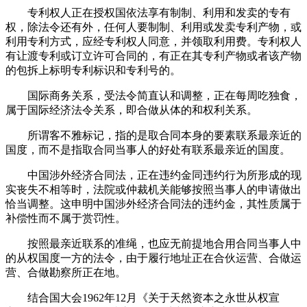
专利权人正在授权国依法享有制制、利用和发卖的专有
权，除法令还有外，任何人要制制、利用或发卖专利产物，或
利用专利方式，应经专利权人同意，并领取利用费。专利权人
有让渡专利或订立许可合同的，有正在其专利产物或者该产物
的包拆上标明专利标识和专利号的。
国际商务关系，受法令简直认和调整，正在每周吃独食，
属于国际经济法令关系，即合做从体的和权利关系。
所谓客不雅标记，指的是取合同本身的要素联系最亲近的
国度，而不是指取合同当事人的好处有联系最亲近的国度。
中国涉外经济合同法，正在违约金同违约行为所形成的现
实丧失不相等时，法院或仲裁机关能够按照当事人的申请做出
恰当调整。这申明中国涉外经济合同法的违约金，其性质属于
补偿性而不属于赏罚性。
按照最亲近联系的准绳，也应无前提地合用合同当事人中
的从权国度一方的法令，由于履行地址正在合伙运营、合做运
营、合做勘察所正在地。
结合国大会1962年12月《关于天然资本之永世从权宣