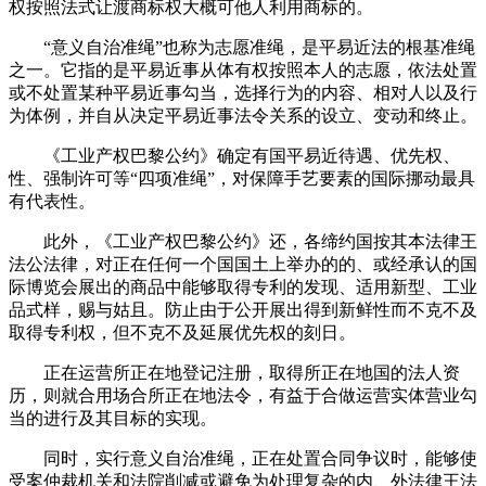
权按照法式让渡商标权大概可他人利用商标的。
“意义自治准绳”也称为志愿准绳，是平易近法的根基准绳
之一。它指的是平易近事从体有权按照本人的志愿，依法处置
或不处置某种平易近事勾当，选择行为的内容、相对人以及行
为体例，并自从决定平易近事法令关系的设立、变动和终止。
《工业产权巴黎公约》确定有国平易近待遇、优先权、
性、强制许可等“四项准绳”，对保障手艺要素的国际挪动最具
有代表性。
此外，《工业产权巴黎公约》还，各缔约国按其本法律王
法公法律，对正在任何一个国国土上举办的的、或经承认的国
际博览会展出的商品中能够取得专利的发现、适用新型、工业
品式样，赐与姑且。防止由于公开展出得到新鲜性而不克不及
取得专利权，但不克不及延展优先权的刻日。
正在运营所正在地登记注册，取得所正在地国的法人资
历，则就合用场合所正在地法令，有益于合做运营实体营业勾
当的进行及其目标的实现。
同时，实行意义自治准绳，正在处置合同争议时，能够使
受案仲裁机关和法院削减或避免为处理复杂的内、外法律王法