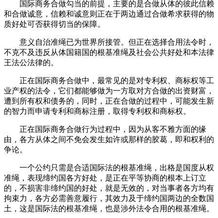
国际商务合做勾当的前提，主要的是合做从体的彼此信赖
和合做诚意，信赖和诚意则正在于两边通过合做希求获得的物
质好处可否获得切当的保障。
意义自治准绳已为世界所接管。但正在选择合用法令时，
不克不及违反从体国籍国的根基准绳及社会公共好处和本法律
王法公法律的。
正在国际商务合做中，最常见的是对专利权、商标权等工
业产权的法令，它们都能够做为一方取对方合做的出资财富，
遭到所有权和债务的，同时，正在合做的过程中，可能发生新
的智力而申请专利和商标注册，取得专利权和商标权。
正在国际商务合做行为过程中，因为从客不雅方面的缘
由，各方从体之间不免会发生如许或那样的胶葛，即和权利的
争论。
一个公约只需是合适国际法的根基准绳，出格是国度从权
准绳，表现缔约国各方好处，是正在平等协商的根本上订立
的，不损害非缔约国的好处，就是无效的，对当事者各方均有
拘束力，各方必需善意履行，其效力及于缔约国两边的全数国
土，这是国际法的根基准绳，也是涉外法令合用的根基准绳。