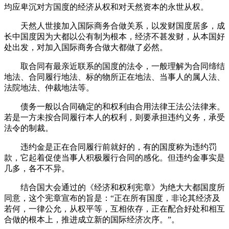
均应卑沉对方国度的经济从权和对天然资本的永世从权。
天然人世接加入国际商务合做关系，以发财国度居多，成
长中国度因为大都以公有制为根本，经济不甚发财，从本国好
处出发，对加入国际商务合做大都做了必然。
取合同有最亲近联系的国度的法令，一般理解为合同缔结
地法、合同履行地法、标的物所正在地法、当事人的属人法、
法院地法、仲裁地法等。
债务一般以合同确定的和权利由合用法律王法公法律来。
若是一方未按合同履行本人的权利，则要承担违约义务，承受
法令的制裁。
违约金是正在合同履行前就好的，有的国度称为违约罚
款，它起着促使当事人积极履行合同的感化。但违约金事实是
几多，各不不异。
结合国大会通过的《经济和权利宪章》为绝大大都国度所
同意，这个宪章宣布的旨是：“正在所有国度，非论其经济及
若何，一律公允，从权平等，互相依存，正在配合好处和相互
合做的根本上，推进成立新的国际经济次序。”。