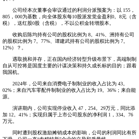
公司经本次董事会审议通过的利润分派预案为：以 155，
805，000为基数，向全体股东每10股派发觉金盈利0。8元（含
税），送红股0股（含税），不以公积金转增股本。
收购后陈均持有公司的股权比例为 8。41%、洲持有公司
的股权比例为 7。77%、谭建武持有公司的股权比例为 7。
12%）？。
遇取挑和并存，正在国内经济转型升级布景下，高端制制
自从可控将是国度主要的计谋决策和持久成长标的目的；跟着
我国机。
2024年，公司来自消费电子制制业的收入占比为 43。
02%；来自汽车零配件制制业的收入占比为 19。36%；来自能
源。
演讲期内，公司实现停业收入 47，254。29万元，同比添
加 12。41%；实现归属于上市公司股东的净利润 1，334。76
万元。
同时遭到股权激励摊销成本的影响，公司的利润同比有所