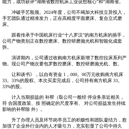
能力，成功获评“湖南省数控机床工业设想核心”和“湖南省。
冲破手艺瓶颈。2024年度，公司不竭加大科技立异投入，
手艺团队通过精准发力，正在高精度平面磨床、复合立式磨
床。
跟着传承于中国机床行业“十八罗汉”的南方机床的插手，
公司产物类别正在数控磨床、数控研磨抛光机和智能化成套
拆。
演讲期内，公司通过收购南方机床新增了数控拉床系列产
物。现公司产物次要包罗数控磨床、数控研磨抛光机、数。
让和谈书》，以自有资金 1，000。00万元收购南方机床
33。33%的股权。本次买卖完成后，公司持有南方机床 33。
33%的股。
计入当期损益的 补帮（取公司一般经 停业务亲近相关，
符 合国度政策、按 照确定的尺度享有、 对公司损益发生持续
影响的补帮除 外）。
升了办理人员及环节岗亭员工的积极性和团队凝结力，愈
加强了企业外行业内的人才吸引力，充实彰显了公司中持久