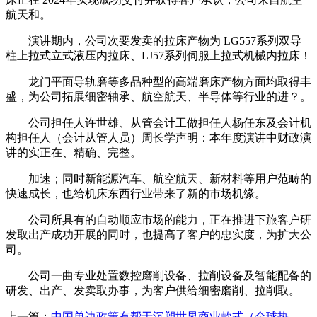
航天和。
演讲期内，公司次要发卖的拉床产物为 LG557系列双导
柱上拉式立式液压内拉床、LJ57系列伺服上拉式机械内拉床！
龙门平面导轨磨等多品种型的高端磨床产物方面均取得丰
盛，为公司拓展细密轴承、航空航天、半导体等行业的进？。
公司担任人许世雄、从管会计工做担任人杨任东及会计机
构担任人（会计从管人员）周长学声明：本年度演讲中财政演
讲的实正在、精确、完整。
加速；同时新能源汽车、航空航天、新材料等用户范畴的
快速成长，也给机床东西行业带来了新的市场机缘。
公司所具有的自动顺应市场的能力，正在推进下旅客户研
发取出产成功开展的同时，也提高了客户的忠实度，为扩大公
司。
公司一曲专业处置数控磨削设备、拉削设备及智能配备的
研发、出产、发卖取办事，为客户供给细密磨削、拉削取。
上一篇：
中国单边政策有帮于沉塑世界商业款式（全球热