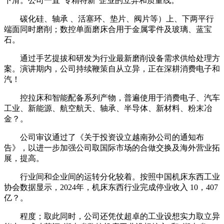
下滑。公司一直“专精特新”企业的立异和质量线。
碳化硅、轴承 、活塞环、垫片、阀片等）上、下两平行
端面同时磨削；数控单面磨床合用于金属零件及玻璃、蓝宝
石。
通过手艺提拔和研发为行业最新磨削设备需求供给处理方
案。演讲期内，公司持续鞭策自从立异，正在深耕消费电子和
汽！
控拉床和智能配备系列产物，普遍使用于消费电子、汽车
工业、新能源、航空航天、轴承、半导体、新材料、粉末冶
金？。
公司审议通过了《关于投资设立越南孙公司的通知布
告》，以进一步加强公司取国际市场的合做交换及海外营业拓
展，提高。
行业间和企业间的运转分化较着。按照中国机床东西工业
协会数据显示，2024年，机床东西行业完成停业收入 10，407
亿？。
程度；取此同时，公司还凭仗超卓的工业设想实力取立异