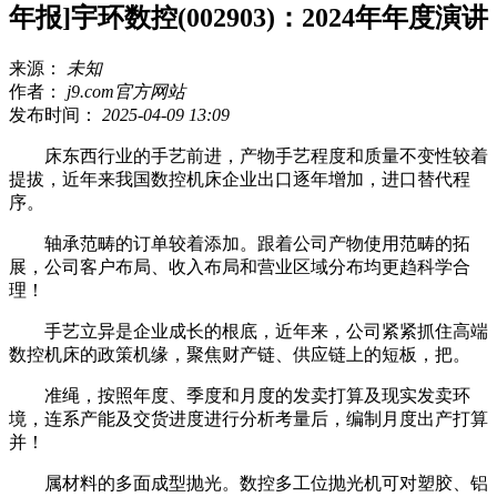
年报]宇环数控(002903)：2024年年度演讲
来源：
未知
作者：
j9.com官方网站
发布时间：
2025-04-09 13:09
床东西行业的手艺前进，产物手艺程度和质量不变性较着
提拔，近年来我国数控机床企业出口逐年增加，进口替代程
序。
轴承范畴的订单较着添加。跟着公司产物使用范畴的拓
展，公司客户布局、收入布局和营业区域分布均更趋科学合
理！
手艺立异是企业成长的根底，近年来，公司紧紧抓住高端
数控机床的政策机缘，聚焦财产链、供应链上的短板，把。
准绳，按照年度、季度和月度的发卖打算及现实发卖环
境，连系产能及交货进度进行分析考量后，编制月度出产打算
并！
属材料的多面成型抛光。数控多工位抛光机可对塑胶、铝