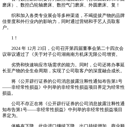
磨床）、数控凸轮轴磨床、数控气门磨床、外圆磨床、复！
织和加入各类专业展会等多种渠道，不竭提拔产物的品牌
佳誉度和外行业内的影响力，同时通过营销和手艺人员取客
户。
1！
2024 年 12月 23日，公司召开第四届董事会第二十四次会
议审议通过了《关于对子公司湖南南方机床无限公司增资。
劣势和快速响应市场需求的能力。同时，公司还将办事延
长至产物的全生命周期，实现了公司取客户的深度融合成长。
将《公开辟行证券的公司消息披露注释性通知布告第1号
——非经常性损益》中列举的非经常性损益项目界定为经常性
损益。
公司不存正在将《公开辟行证券的公司消息披露注释性通
知布告第1号——非经常性损益》中列举的非经常性损益项目
界定为。
体略有下降，此中进口继续下降，出口持续增加，商业顺