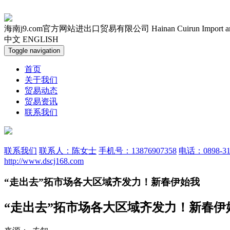
海南j9.com官方网站进出口贸易有限公司
Hainan Cuirun Import 
中文
ENGLISH
Toggle navigation
首页
关于我们
贸易动态
贸易资讯
联系我们
联系我们
联系人：陈女士
手机号：13876907358
电话：0898-31
http://www.dscj168.com
“走出去”拓市场各大区域齐发力！新春伊始我
“走出去”拓市场各大区域齐发力！新春伊