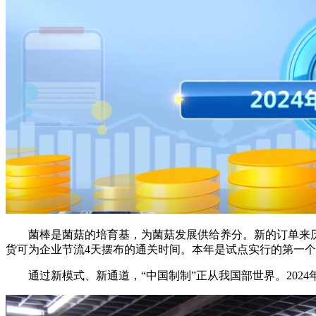
菌棒是菌菇的培育基，为菌菇发展供给养分。新的订单来历于
货可为企业节流4天摆布的通关时间。本年是试点实行的第一个春
通过新模式、新通道，“中国制制”正从我国部世界。2024年