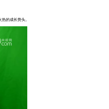
火热的成长势头。