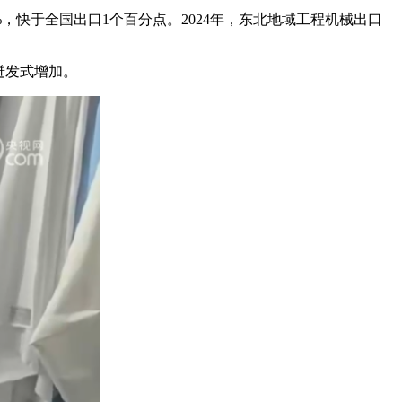
，快于全国出口1个百分点。2024年，东北地域工程机械出口
迸发式增加。