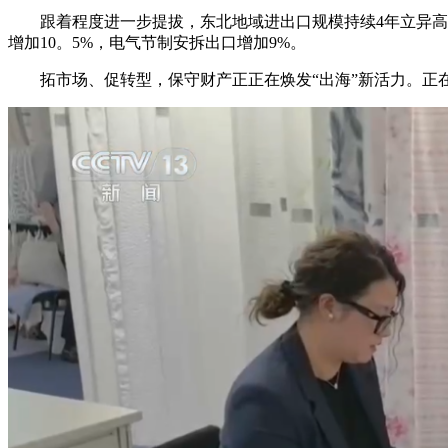
跟着程度进一步提拔，东北地域进出口规模持续4年立异高，20
增加10。5%，电气节制安拆出口增加9%。
拓市场、促转型，保守财产正正在焕发“出海”新活力。正在