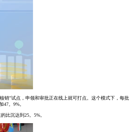
核销”试点，申领和审批正在线上就可打点。这个模式下，每批
47。9%。
的比沉达到25。5%。