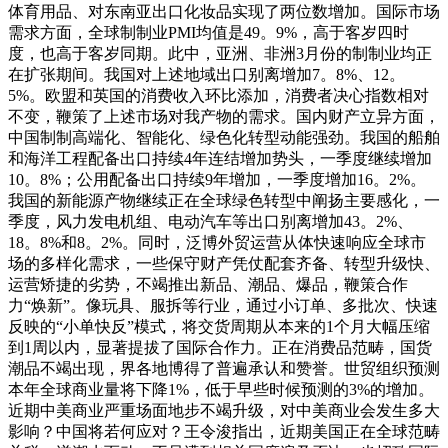
体育用品、对东南亚出口化妆品实现了两位数增加。国际市场
需求方面，全球制制业PMI均值是49。9%，高于客岁四时
度，也高于客岁同期。此中，亚洲、非洲3月份的制制业均正
在扩张期间。我国对上述地域出口别离增加7。8%、12。
5%。欧盟和英国的消费收入环比添加，消费者决心指数相对
不变，鞭策了上述市场对我产物的需求。国内财产立异方面，
中国制制高端化、智能化、绿色化转型动能强劲。我国的船舶
和海洋工程配备出口持续4年连结增加势头，一季度继续增加
10。8%；公用配备出口持续9年增加，一季度增加16。2%。
我国的新能源产物继续正在全球绿色转型中阐扬主要感化，一
季度，风力发电机组、电动汽车等出口别离增加43。2%、
18。8%和8。2%。同时，泛博外贸运营从体快速响应全球市
场的多样化需求，一些保守财产凭仗配套齐备、转型升级快、
运营矫捷的劣势，不竭推出新品、潮品、爆品，鞭策合作
力“焕新”。像玩具、服拆等行业，通过小订单、多批次、快速
反映的“小单快反”模式，将交货周期从本来的1个月大幅压缩
到1周以内，显著提拔了国际合作力。正在消费品范畴，国货
潮品不竭出现，界各地博得了普遍承认和赞誉。世贸组织预测
本年全球商业量将下降1%，低于早些时候预测的3%的增加。
近期中美商业严重场面地步不竭升级，对中美商业会发生多大
影响？中国将若何应对？王令浚指出，近期美国正在全球范畴