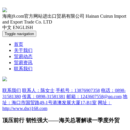
海南j9.com官方网站进出口贸易有限公司
Hainan Cuirun Import
and Export Trade Co. LTD
中文
ENGLISH
Toggle navigation
首页
关于我们
贸易动态
贸易资讯
联系我们
联系我们
联系人：陈女士
手机号：13876907358
电话：0898-
31581380
传真：0898-31581381
邮箱：1243607558@qq.com
地
址：海口市国贸路49-1号港澳发展大厦17-B1室
网址：
http://www.dscj168.com
顶压前行 韧性强大——海关总署解读一季度外贸