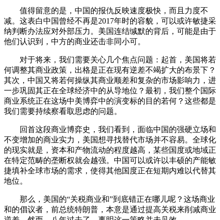
值得留意的是，中国的报仇反映速度极快，而且力度不
减。这表白中国曾经不再是2017年时的容貌，可以或许敏捷采
纳判断办法应对外部压力。美国连结缄默的背后，可能是由于
他们认识到，中方的商业还击非同小可。
对于将来，我们需要关心几个焦点问题：起首，美国将若
何调整其商业政策，出格是正在现有逆差不竭扩大的布景下？
其次，中国又将若何操纵其商业顺差和复杂的市场影响力，进
一步巩固其正在全球经济中的从导地位？最初，我们整个国际
商业系统正在这场中美博弈中的演变标的目的若何？这些都是
我们需要持续察看取思虑的问题。
回首这段商业博弈史，我们看到，面临中国的强硬立场和
不变增加的商业实力，美国想寻找替代市场并不容易。全球化
的现实就是，资本和产物流动的程度越高，某些国度或地域正
在特定范畴的垄断权就会越强。中国可以或许以丰硕的产能敏
捷填补全球市场的需求，使得其他国度正在短期内难以代替其
地位。
那么，美国的“关税商业和”到底错正在哪儿呢？这场商业
和的倡议者，前总统特朗普，本意是通过提高关税来削减商业
逆差。然而，八年过去了，事明这一策略并未见效。