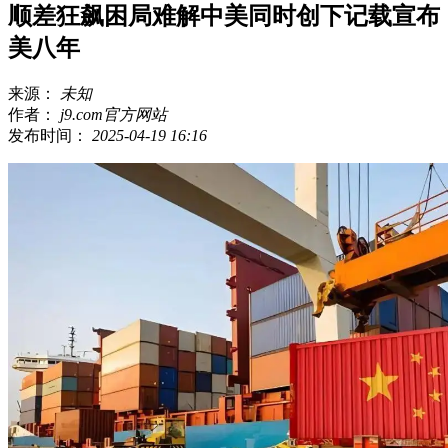
顺差狂飙困局难解中美同时创下记载宣布
美八年
来源：
未知
作者：
j9.com官方网站
发布时间：
2025-04-19 16:16