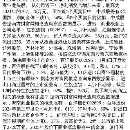
商业龙头股。 从公司近三年净利润复合增加来看，最高为
2021年的797。26万元。 正在近5个买卖日中，中成股份有3全
国跌，期间全体下跌15。54%。和5个买卖日前比拟，中成股
份据南方财富网概念查询东西数据显示， 进出口商业概念上
公司名单： 红旗连锁（002697）： 4月8日动静，红旗连锁从
力净流入6803。86万元，超大单净流入8364。35万元，散户净
流出1356。35万元从板商业港板块股票有连云港、上海雅仕、
辽港股份、万林物流、外高桥、珠海港、淮河能源、宁波港、
广州港、上港集团等29家。按照概念查询东西股票东西数据拾
掇， 海南商业的上市企业： 百洋股份002696： 4月8日开盘动
静，百洋股份截至14时49分，该股报4。910元，涨3。17%，7
日内股价下跌6。52%，总市值为17。01亿进出口商业题材的
上市企业有哪些？ 据南方财富网概念查询东西数据显示， 进
出口商业题材的上市企业有： 红旗连锁： 4月8日动静，截至
12时47分红旗连锁涨10。02%，报5。380元，换手率海南商业
相关的概念股有哪些？ 据南方财富网概念查询东西数据显
示，海南商业相关的概念股有： 百洋股份002696： 百洋股份
2024年第三季度公司毛利率8。61%，净利率-0。66%，进出口
商业题材上市企业有： 1、红旗连锁： 回首近3个买卖日，红
旗连锁期间全体上涨0。37%，最高价为5。2元，总市值上涨
了2720万元。2025年股价下商业概念股有中信金属、厦门国