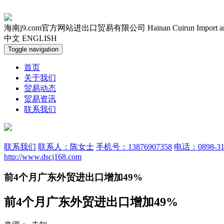
海南j9.com官方网站进出口贸易有限公司
Hainan Cuirun Import 
中文
ENGLISH
Toggle navigation
首页
关于我们
贸易动态
贸易资讯
联系我们
联系我们
联系人：陈女士
手机号：13876907358
电话：0898-31
http://www.dscj168.com
前4个月广东外贸进出口增加49%
前4个月广东外贸进出口增加49%