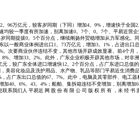
6万亿元，较客岁同期（下同）增加4。9%，增速快于全国2。5
增速均较一季度有所加速，别离加速0。7个、0。7个、平易近营
较客岁同期提拔0。5个百分点，继续阐扬外贸稳增加从力军感化。同
广东以一般商业体例进出口1。73万亿元，增加3。1%，占进出口总
降0。4%。次要商业伙伴连结不变，其他市场开辟成效显著。前4个
3。8%、增加33。2%。此外，广东企业积极开辟其他市场，对非
6亿元，较广东全体进口增速快12。2个百分点，占广东进口总值
期，美容化妆品及洗护用品、水产物、乳品等部门平易近生消费品进
%，占广东出口总值的67。7%。此中，电脑及其零部件、电工器
增加40。6%、43。4%；船舶、集拆箱连结不变增加，别离增加6。
平易近 网 股 份 有 限 公 司 版 权 所 有 ，未 经 书 面 