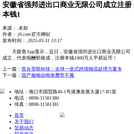
安徽省强邦进出口商业无限公司成立注册
本钱1
来源：
未知
作者：
j9.com官方网站
发布时间：
2025-05-31 13:17
天眼查App显示，近日，安徽省强邦进出口商业无限公司
成立，代表报酬郭俊成，注册本钱1000万人平易近币！
上一篇：
世合货联科技：全球一坐式跨境物流处理方案专
下一篇：
国产偷啪自啪免费旁不雅
地址：海口市国贸路49-1号港澳发展大厦17-B1室
电话：0898-31581380
传真：0898-31581381
首页
关于我们
贸易动态