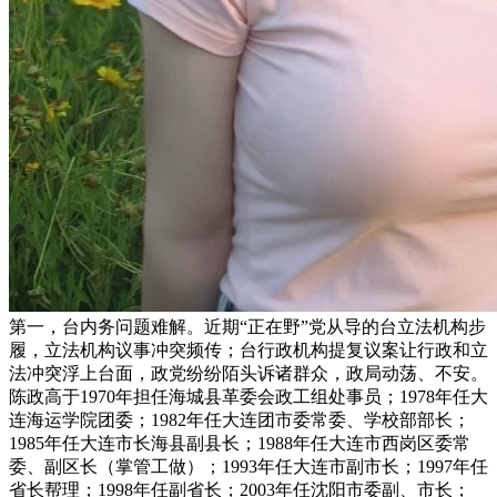
第一，台内务问题难解。近期“正在野”党从导的台立法机构步
履，立法机构议事冲突频传；台行政机构提复议案让行政和立
法冲突浮上台面，政党纷纷陌头诉诸群众，政局动荡、不安。
陈政高于1970年担任海城县革委会政工组处事员；1978年任大
连海运学院团委；1982年任大连团市委常委、学校部部长；
1985年任大连市长海县副县长；1988年任大连市西岗区委常
委、副区长（掌管工做）；1993年任大连市副市长；1997年任
省长帮理；1998年任副省长；2003年任沈阳市委副、市长；