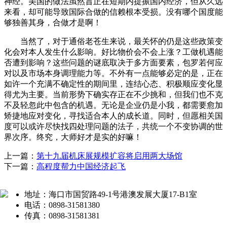
神经。美国的做法虽然旨正在短期内提振国内经济，但从久远
来看，却可能导致国际合做的信赖根本受损。没有哪个国度能
够独善其身，合做才是啊！
当然了，对于通俗老苍生来说，最关怀的仍是这些政策变
化会对本人发生什么影响。好比物价会不会上涨？工做机遇能
否遭到影响？这些问题的谜底取决于多方面要素，包罗若何应
对以及市场本身调理能力等。不外有一点能够必定的是，正在
如许一个充满不确定性的期间里，连结心态、积极顺应变化显
得尤为主要。当前形势下确实存正在不少挑和，但我们也不克
不及轻忽此中包含的机遇。无论是企业仍是小我，都需要愈加
矫捷地应对变化，寻找适合本人的成长道。同时，但愿相关国
度可以或许尽快找四处理问题的法子，共统一个不变协调的世
界次序。终究，大师好才是实的好嘛！
上一篇：
第十九届机床展规模扩容将启用两大场馆
下一篇：
高程度帮力中国经济起飞
地址：海口市国贸路49-1号港澳发展大厦17-B1室
电话：0898-31581380
传真：0898-31581381