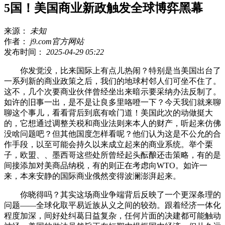
5国！美国商业新政触发全球博弈黑幕
来源：
未知
作者：
j9.com官方网站
发布时间：
2025-04-29 05:22
你发觉没，比来国际上有点儿热闹？特别是当美国出台了
一系列新的商业政策之后，我们的地球村邻人们可坐不住了。
这不，几个次要商业伙伴曾经坐出来暗示要采纳办法反制了。
如许的旧事一出，是不是让良多里咯噔一下？今天我们就来聊
聊这个事儿，看看背后到底有啥门道！美国此次的动做挺大
的，它想通过调整关税和商业法则来本人的财产，听起来仿佛
没啥问题吧？但其他国度怎样看呢？他们认为这是不公允的合
作手段，以至可能会持久以来成立起来的商业系统。举个栗
子，欧盟、、墨西哥这些处所曾经起头酝酿还击策略，有的是
间接添加对美商品纳税，有的则正在考虑向WTO。如许一
来，本来安静的国际商业俄然变得波澜澎湃起来。
你晓得吗？其实这场商业争端背后反映了一个更深条理的
问题——全球化取平易近族从义之间的较劲。跟着经济一体化
程度加深，间好处纠葛日益复杂，任何片面的决建都可能触动